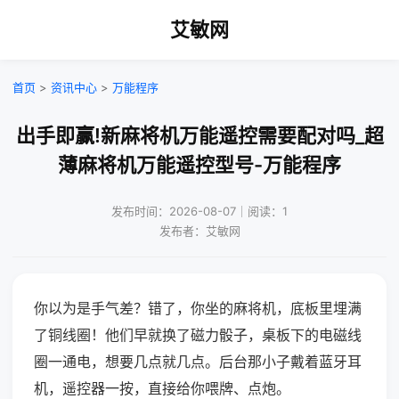
艾敏网
首页
>
资讯中心
>
万能程序
出手即赢!新麻将机万能遥控需要配对吗_超
薄麻将机万能遥控型号-万能程序
发布时间：2026-08-07｜阅读：1
发布者：艾敏网
你以为是手气差？错了，你坐的麻将机，底板里埋满
了铜线圈！他们早就换了磁力骰子，桌板下的电磁线
圈一通电，想要几点就几点。后台那小子戴着蓝牙耳
机，遥控器一按，直接给你喂牌、点炮。