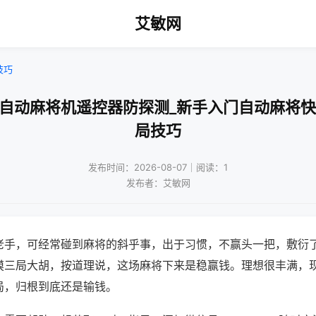
艾敏网
技巧
形自动麻将机遥控器防探测_新手入门自动麻将快
局技巧
发布时间：2026-08-07｜阅读：1
发布者：艾敏网
老手，可经常碰到麻将的斜乎事，出于习惯，不赢头一把，敷衍
摸三局大胡，按道理说，这场麻将下来是稳赢钱。理想很丰满，
局，归根到底还是输钱。