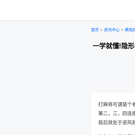
首页
>
资讯中心
>
牌局
一学就懂!隐
打麻将可谓是个
第二，三，四连
局后就处于逆风