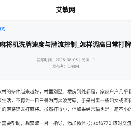
艾敏网
技巧
动麻将机洗牌速度与牌流控制_怎样调高日常打牌
发布时间：2026-08-06｜阅读：1
发布者：艾敏网
农村的条件越来越好，村里别墅、楼房到处都是，家家户户几乎
康生活，不再为一日三餐为而奔波劳碌。于是村里一些妇女或者
里的麻将馆去打麻将。虽然打得小，但如果经常输也是一笔不小
需要帮助，想获取一对一指导，添加微信号; sdf6770 随时交流