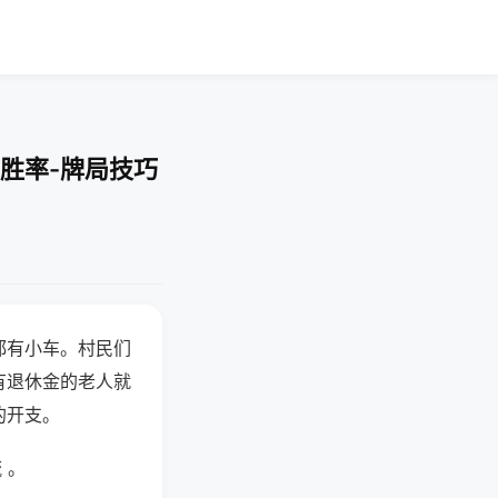
胜率-牌局技巧
都有小车。村民们
有退休金的老人就
的开支。
 。