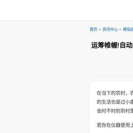
首页
>
资讯中心
>
牌局
运筹帷幄!自
在当下的农村，
的生活也是过小
会时不时的到村
若你在仪器使用上