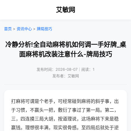
艾敏网
首页
>
资讯中心
>
牌局技巧
冷静分析!全自动麻将机如何调一手好牌_桌
面麻将机改装注意什么-牌局技巧
发布时间：2026-08-07｜阅读：1
发布者：艾敏网
打麻将可谓是个老手，可经常碰到麻将的斜乎事，出
于习惯，不赢头一把，敷衍了事过了第一局。第二，
三，四连摸三局大胡，按道理说，这场麻将下来是稳
赢钱。理想很丰满，现实很骨感。至四局后就处于逆