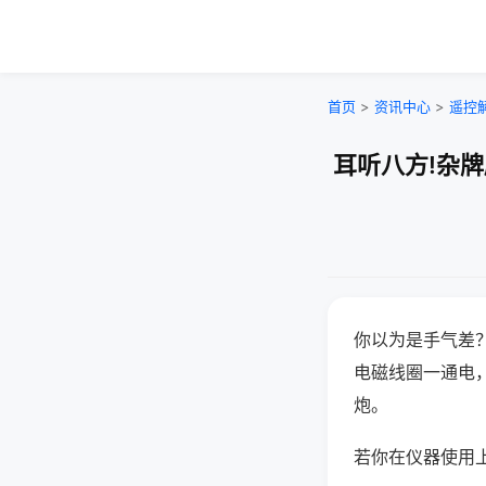
首页
>
资讯中心
>
遥控
耳听八方!杂
你以为是手气差
电磁线圈一通电
炮。
若你在仪器使用上