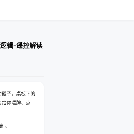
逻辑-遥控解读
力骰子，桌板下的
接给你喂牌、点
流 。