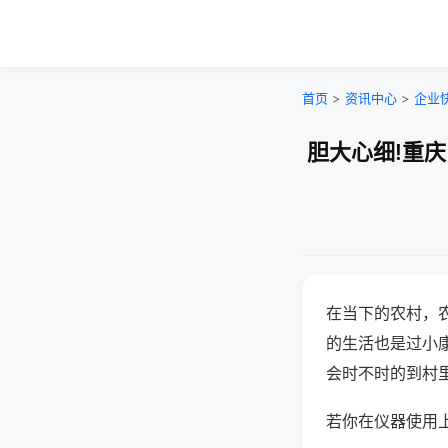
首页
>
资讯中心
>
企业
胆大心细!重
在当下的农村，
的生活也是过小
会时不时的到村
若你在仪器使用上