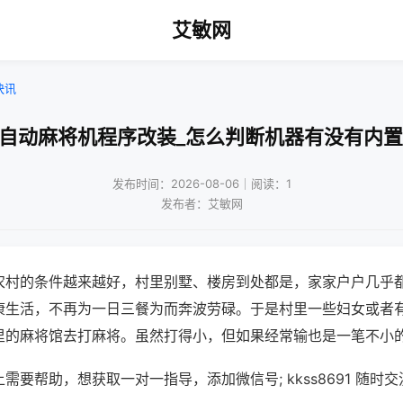
艾敏网
快讯
庆自动麻将机程序改装_怎么判断机器有没有内置
发布时间：2026-08-06｜阅读：1
发布者：艾敏网
农村的条件越来越好，村里别墅、楼房到处都是，家家户户几乎
康生活，不再为一日三餐为而奔波劳碌。于是村里一些妇女或者
里的麻将馆去打麻将。虽然打得小，但如果经常输也是一笔不小
需要帮助，想获取一对一指导，添加微信号; kkss8691 随时交