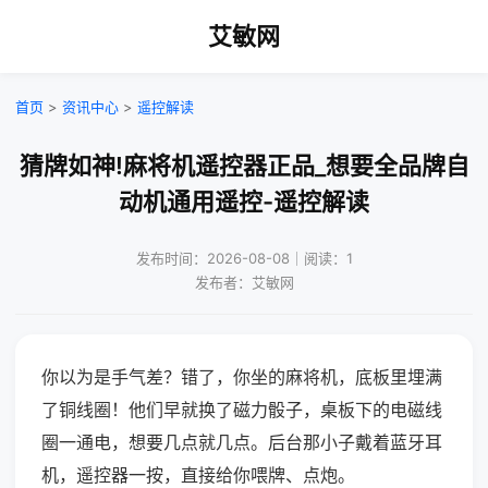
艾敏网
首页
>
资讯中心
>
遥控解读
猜牌如神!麻将机遥控器正品_想要全品牌自
动机通用遥控-遥控解读
发布时间：2026-08-08｜阅读：1
发布者：艾敏网
你以为是手气差？错了，你坐的麻将机，底板里埋满
了铜线圈！他们早就换了磁力骰子，桌板下的电磁线
圈一通电，想要几点就几点。后台那小子戴着蓝牙耳
机，遥控器一按，直接给你喂牌、点炮。