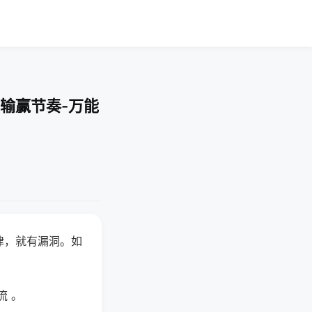
输赢节奏-万能
律，就有漏洞。如
流 。