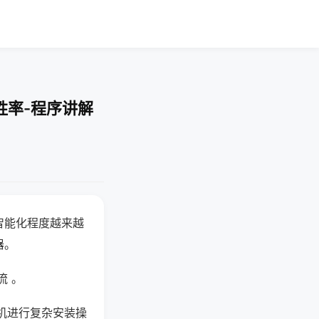
胜率-程序讲解
智能化程度越来越
器。
流 。
机进行复杂安装操