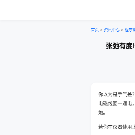
首页
>
资讯中心
>
程序
张弛有度
你以为是手气差
电磁线圈一通电
炮。
若你在仪器使用上