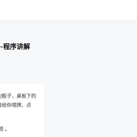
-程序讲解
力骰子，桌板下的
接给你喂牌、点
流 。